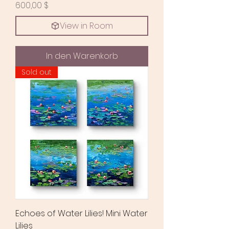
Preis
600,00 $
View in Room
In den Warenkorb
Sold out
Echoes of Water Lilies! Mini Water
Lilies