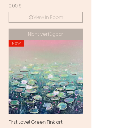
Preis
0,00 $
View in Room
Nicht verfügbar
New
First Love! Green Pink art