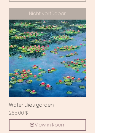
Nicht verfügbar
Water Lilies garden
Preis
285,00 $
View in Room