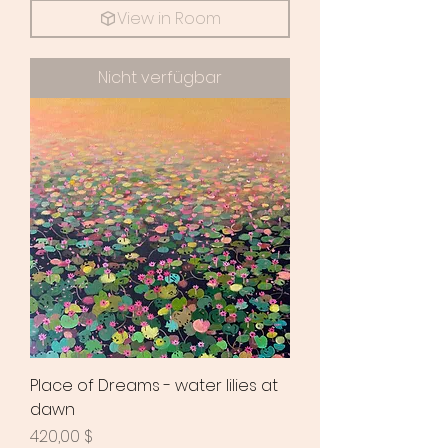
View in Room
Nicht verfügbar
Place of Dreams - water lilies at
dawn
Preis
420,00 $