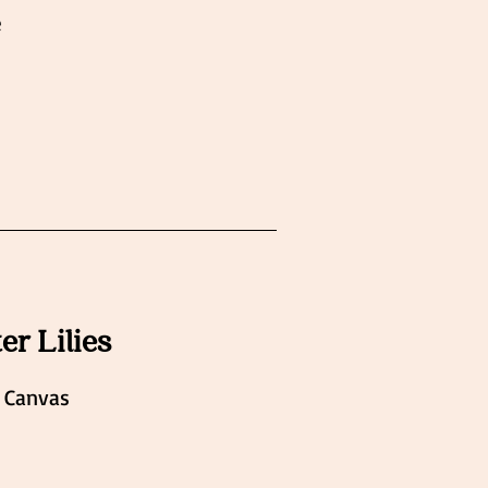
e
r Lilies
 Canvas