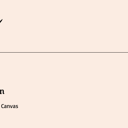
n
n
 Canvas