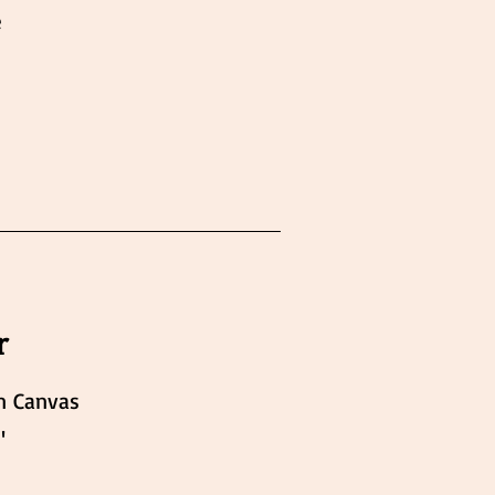
e
r
n Canvas
"