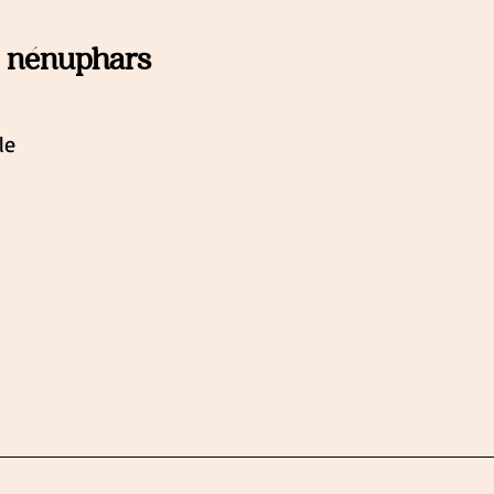
x nénuphars
le