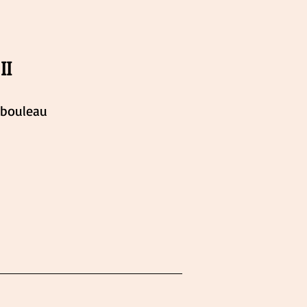
II
 bouleau