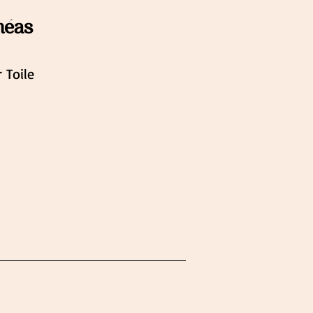
héas
 Toile