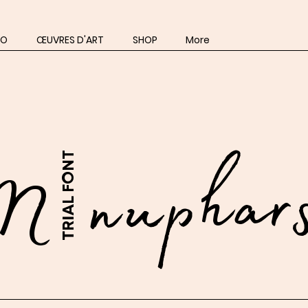
IO
ŒUVRES D'ART
SHOP
More
Nénuphar